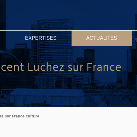
EXPERTISES
ACTUALITES
ncent Luchez sur France
ez sur France culture