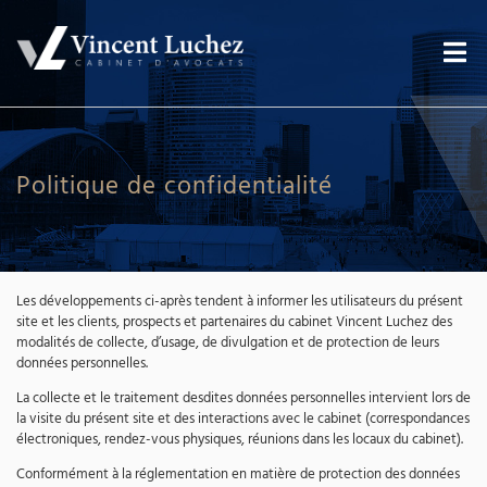
Politique de confidentialité
Les développements ci-après tendent à informer les utilisateurs du présent
site et les clients, prospects et partenaires du cabinet Vincent Luchez des
modalités de collecte, d’usage, de divulgation et de protection de leurs
données personnelles.
La collecte et le traitement desdites données personnelles intervient lors de
la visite du présent site et des interactions avec le cabinet (correspondances
électroniques, rendez-vous physiques, réunions dans les locaux du cabinet).
Conformément à la réglementation en matière de protection des données