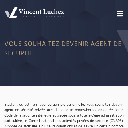
VOUS SOUHAITEZ DEVENIR AGENT DE
SECURITE
Etudiant ou actif en reconversion professionnelle, vous souhaitez devenir
agent de sécurité privée. Accéder à cette profession réglementée par le
Code de la sécurité intérieure et placée sous la tutelle d’une administration
particulière, le Conseil national des activités privées de sécurité (CNAPS),
suppose de satisfaire à plusieurs conditions et de suivre un certain nombre