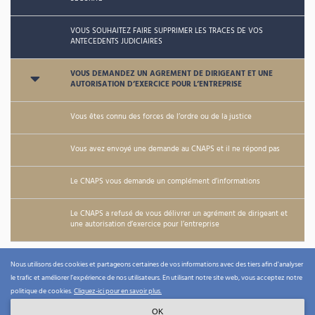
VOUS SOUHAITEZ FAIRE SUPPRIMER LES TRACES DE VOS
ANTECEDENTS JUDICIAIRES
VOUS DEMANDEZ UN AGREMENT DE DIRIGEANT ET UNE
AUTORISATION D’EXERCICE POUR L’ENTREPRISE
Vous êtes connu des forces de l’ordre ou de la justice
Vous avez envoyé une demande au CNAPS et il ne répond pas
Le CNAPS vous demande un complément d’informations
Le CNAPS a refusé de vous délivrer un agrément de dirigeant et
une autorisation d’exercice pour l’entreprise
Nous utilisons des cookies et partageons certaines de vos informations avec des tiers afin d'analyser
le trafic et améliorer l’expérience de nos utilisateurs. En utilisant notre site web, vous acceptez notre
politique de cookies.
Cliquez-ici pour en savoir plus.
Vincent Luchez Août 2026 ©
OK